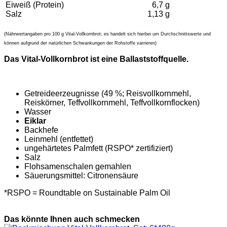
Eiweiß (Protein)
6,7 g
Salz
1,13 g
(Nährwertangaben pro 100 g Vital-Vollkornbrot; es handelt sich hierbei um Durchschnittswerte und
können aufgrund der natürlichen Schwankungen der Rohstoffe varrieren)
Das Vital-Vollkornbrot ist eine Ballaststoffquelle.
Getreideerzeugnisse (49 %; Reisvollkornmehl,
Reiskörner, Teffvollkornmehl, Teffvollkornflocken)
Wasser
Eiklar
Backhefe
Leinmehl (entfettet)
ungehärtetes Palmfett (RSPO* zertifiziert)
Salz
Flohsamenschalen gemahlen
Säuerungsmittel: Citronensäure
*RSPO = Roundtable on Sustainable Palm Oil
Das könnte Ihnen auch schmecken