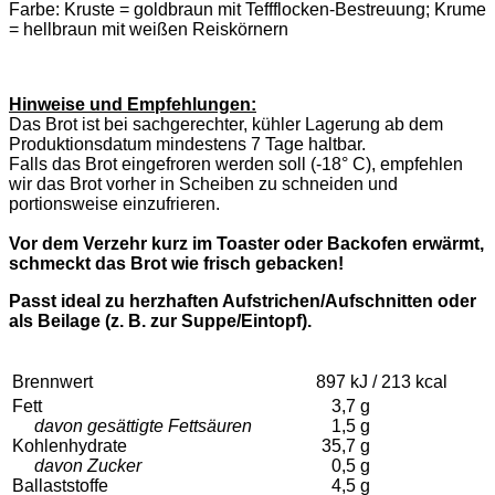
Farbe: Kruste = goldbraun mit Teffflocken-Bestreuung; Krume
= hellbraun mit weißen Reiskörnern
Hinweise und Empfehlungen
:
Das Brot ist bei sachgerechter, kühler Lagerung ab dem
Produktionsdatum mindestens 7 Tage haltbar.
Falls das Brot eingefroren werden soll (-18° C), empfehlen
wir das Brot vorher in Scheiben zu schneiden und
portionsweise einzufrieren.
Vor dem Verzehr kurz im Toaster oder Backofen erwärmt,
schmeckt das Brot wie frisch gebacken!
Passt ideal zu herzhaften Aufstrichen/Aufschnitten oder
als Beilage (z. B. zur Suppe/Eintopf).
Brennwert
897 kJ / 213 kcal
Fett
3,7 g
davon gesättigte Fettsäuren
1,5 g
Kohlenhydrate
35,7 g
davon Zucker
0,5 g
Ballaststoffe
4,5 g