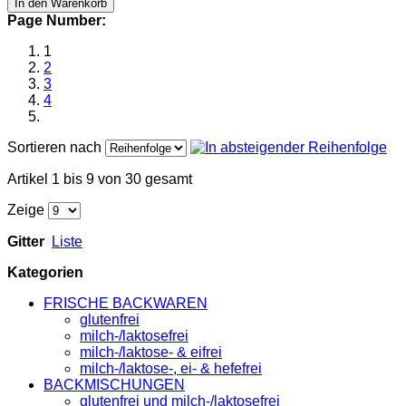
In den Warenkorb
Page Number:
1
2
3
4
Sortieren nach
Artikel 1 bis 9 von 30 gesamt
Zeige
Gitter
Liste
Kategorien
FRISCHE BACKWAREN
glutenfrei
milch-/laktosefrei
milch-/laktose- & eifrei
milch-/laktose-, ei- & hefefrei
BACKMISCHUNGEN
glutenfrei und milch-/laktosefrei