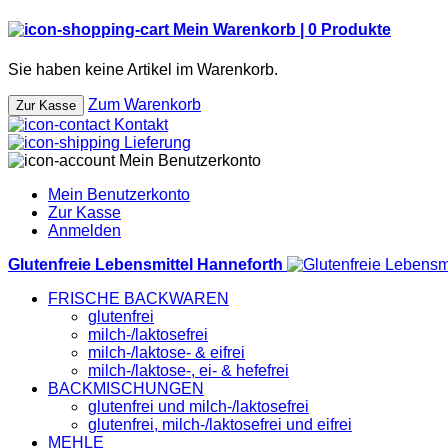
Mein Warenkorb |
0
Produkte
Sie haben keine Artikel im Warenkorb.
Zum Warenkorb
Zur Kasse
Kontakt
Lieferung
Mein Benutzerkonto
Mein Benutzerkonto
Zur Kasse
Anmelden
Glutenfreie Lebensmittel Hanneforth
FRISCHE BACKWAREN
glutenfrei
milch-/laktosefrei
milch-/laktose- & eifrei
milch-/laktose-, ei- & hefefrei
BACKMISCHUNGEN
glutenfrei und milch-/laktosefrei
glutenfrei, milch-/laktosefrei und eifrei
MEHLE