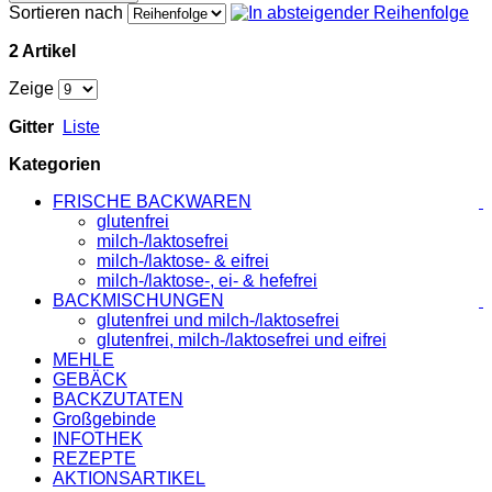
Sortieren nach
2 Artikel
Zeige
Gitter
Liste
Kategorien
FRISCHE BACKWAREN
glutenfrei
milch-/laktosefrei
milch-/laktose- & eifrei
milch-/laktose-, ei- & hefefrei
BACKMISCHUNGEN
glutenfrei und milch-/laktosefrei
glutenfrei, milch-/laktosefrei und eifrei
MEHLE
GEBÄCK
BACKZUTATEN
Großgebinde
INFOTHEK
REZEPTE
AKTIONSARTIKEL