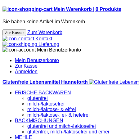
Mein Warenkorb |
0
Produkte
Sie haben keine Artikel im Warenkorb.
Zum Warenkorb
Zur Kasse
Kontakt
Lieferung
Mein Benutzerkonto
Mein Benutzerkonto
Zur Kasse
Anmelden
Glutenfreie Lebensmittel Hanneforth
FRISCHE BACKWAREN
glutenfrei
milch-/laktosefrei
milch-/laktose- & eifrei
milch-/laktose-, ei- & hefefrei
BACKMISCHUNGEN
glutenfrei und milch-/laktosefrei
glutenfrei, milch-/laktosefrei und eifrei
MEHLE