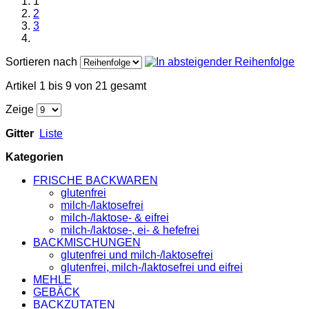
1
2
3
Sortieren nach
Artikel 1 bis 9 von 21 gesamt
Zeige
Gitter
Liste
Kategorien
FRISCHE BACKWAREN
glutenfrei
milch-/laktosefrei
milch-/laktose- & eifrei
milch-/laktose-, ei- & hefefrei
BACKMISCHUNGEN
glutenfrei und milch-/laktosefrei
glutenfrei, milch-/laktosefrei und eifrei
MEHLE
GEBÄCK
BACKZUTATEN