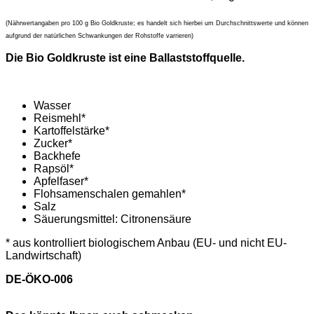
(Nährwertangaben pro 100 g Bio Goldkruste; es handelt sich hierbei um Durchschnittswerte und können
aufgrund der natürlichen Schwankungen der Rohstoffe varrieren)
Die Bio Goldkruste ist eine Ballaststoffquelle.
Wasser
Reismehl*
Kartoffelstärke*
Zucker*
Backhefe
Rapsöl*
Apfelfaser*
Flohsamenschalen gemahlen*
Salz
Säuerungsmittel: Citronensäure
* aus kontrolliert biologischem Anbau (EU- und nicht EU-
Landwirtschaft)
DE-ÖKO-006