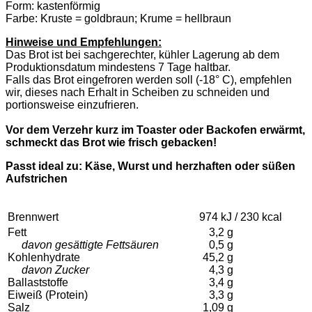
Form: kastenförmig
Farbe: Kruste = goldbraun; Krume = hellbraun
Hinweise und Empfehlungen
:
Das Brot ist bei sachgerechter, kühler Lagerung ab dem
Produktionsdatum mindestens 7 Tage haltbar.
Falls das Brot eingefroren werden soll (-18° C), empfehlen
wir, dieses nach Erhalt in Scheiben zu schneiden und
portionsweise einzufrieren.
Vor dem Verzehr kurz im Toaster oder Backofen erwärmt,
schmeckt das Brot wie frisch gebacken!
Passt ideal zu: Käse, Wurst und herzhaften oder süßen
Aufstrichen
Brennwert
974 kJ / 230 kcal
Fett
3,2 g
davon gesättigte Fettsäuren
0,5 g
Kohlenhydrate
45,2 g
davon Zucker
4,3 g
Ballaststoffe
3,4 g
Eiweiß (Protein)
3,3 g
Salz
1,09 g