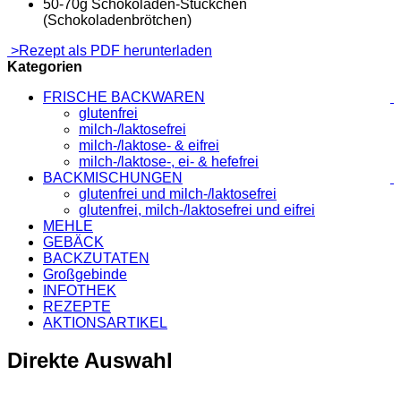
50-70g Schokoladen-Stückchen
(Schokoladenbrötchen)
>Rezept als PDF herunterladen
Kategorien
FRISCHE BACKWAREN
glutenfrei
milch-/laktosefrei
milch-/laktose- & eifrei
milch-/laktose-, ei- & hefefrei
BACKMISCHUNGEN
glutenfrei und milch-/laktosefrei
glutenfrei, milch-/laktosefrei und eifrei
MEHLE
GEBÄCK
BACKZUTATEN
Großgebinde
INFOTHEK
REZEPTE
AKTIONSARTIKEL
Direkte Auswahl