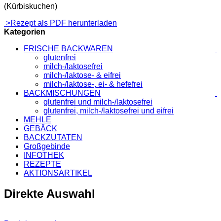
(Kürbiskuchen)
>Rezept als PDF herunterladen
Kategorien
FRISCHE BACKWAREN
glutenfrei
milch-/laktosefrei
milch-/laktose- & eifrei
milch-/laktose-, ei- & hefefrei
BACKMISCHUNGEN
glutenfrei und milch-/laktosefrei
glutenfrei, milch-/laktosefrei und eifrei
MEHLE
GEBÄCK
BACKZUTATEN
Großgebinde
INFOTHEK
REZEPTE
AKTIONSARTIKEL
Direkte Auswahl